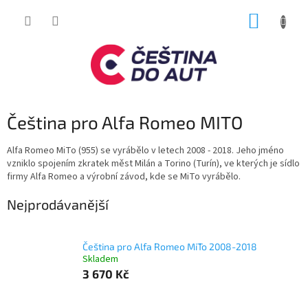
Přejít
NÁKUP
na
obsah
KOŠÍK
Čeština pro Alfa Romeo MITO
Alfa Romeo MiTo (955) se vyrábělo v letech 2008 - 2018. Jeho jméno
vzniklo spojením zkratek měst Milán a Torino (Turín), ve kterých je sídlo
firmy Alfa Romeo a výrobní závod, kde se MiTo vyrábělo.
Nejprodávanější
Čeština pro Alfa Romeo MiTo 2008-2018
Skladem
3 670 Kč