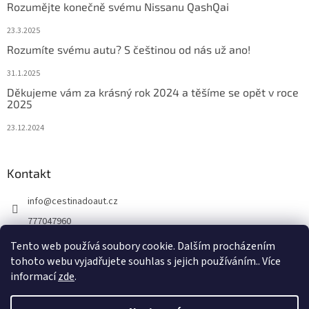
Rozumějte konečně svému Nissanu QashQai
23.3.2025
Rozumíte svému autu? S češtinou od nás už ano!
31.1.2025
Děkujeme vám za krásný rok 2024 a těšíme se opět v roce
2025
23.12.2024
Kontakt
info
@
cestinadoaut.cz
777047960
777047960
Tento web používá soubory cookie. Dalším procházením
tohoto webu vyjadřujete souhlas s jejich používáním.. Více
informací
zde
.
Vytvořil Shoptet