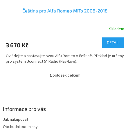
Čeština pro Alfa Romeo MiTo 2008-2018
Skladem
DETAIL
3 670 Kč
Ovládejte a nastavujte svou Alfu Romeo v češtině. Překlad je určený
pro systém Uconnect 5" Radio (Nav/Live).
1
položek celkem
O
v
l
Z
á
á
d
p
a
a
Informace pro vás
c
t
í
Jak nakupovat
í
p
Obchodní podmínky
r