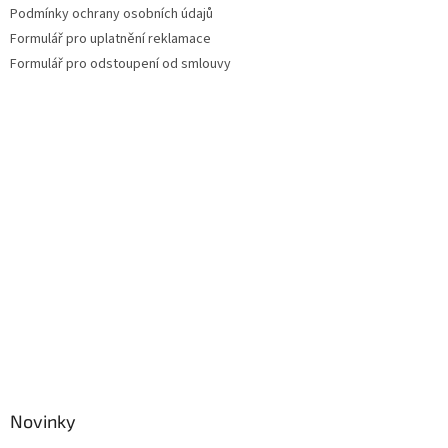
v
Podmínky ochrany osobních údajů
k
Formulář pro uplatnění reklamace
y
Formulář pro odstoupení od smlouvy
v
ý
p
i
s
u
Novinky