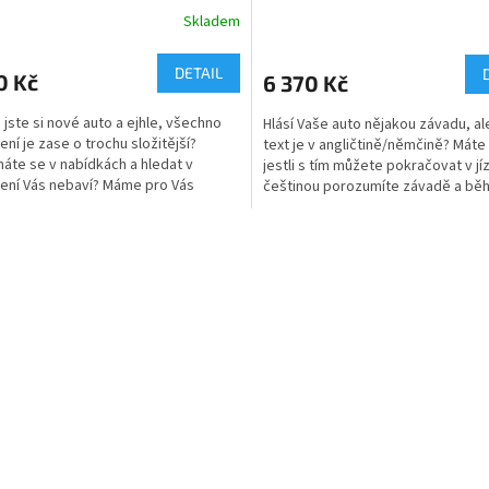
Skladem
DETAIL
0 Kč
6 370 Kč
i jste si nové auto a ejhle, všechno
Hlásí Vaše auto nějakou závadu, al
ení je zase o trochu složitější?
text je v angličtině/němčině? Máte
áte se v nabídkách a hledat v
jestli s tím můžete pokračovat v jí
ení Vás nebaví? Máme pro Vás
češtinou porozumíte závadě a bě
ní řešení -...
vteřiny víte,...
O
v
l
á
d
a
c
í
p
r
v
k
y