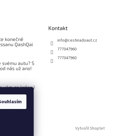
Kontakt
te konečně
info
@
cestinadoaut.cz
issanu QashQai
777047960
777047960
 svému autu? S
 od nás už ano!
 vám za krásný
 a těšíme se
oce 2025
Souhlasím
Vytvořil Shoptet