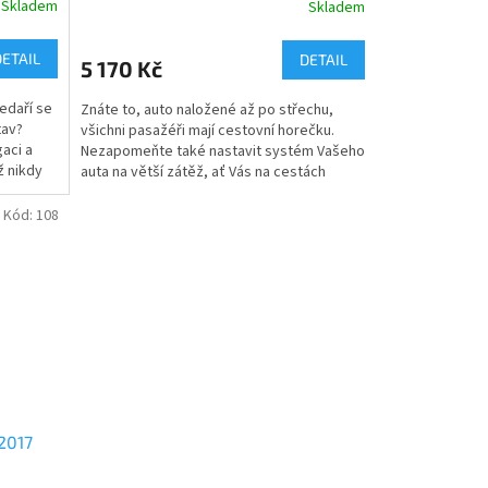
Skladem
Skladem
DETAIL
DETAIL
5 170 Kč
nedaří se
Znáte to, auto naložené až po střechu,
tav?
všichni pasažéři mají cestovní horečku.
gaci a
Nezapomeňte také nastavit systém Vašeho
ž nikdy
auta na větší zátěž, ať Vás na cestách
nepřekvapí hlášení...
Kód:
108
2017