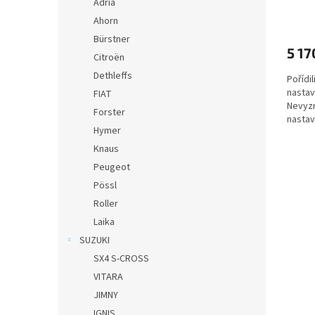
Adria
Ahorn
Bürstner
5 17
Citroën
Dethleffs
Pořídil
nastav
FIAT
Nevyzn
Forster
nastav
Hymer
elegant
Knaus
Peugeot
Pössl
Roller
Laika
SUZUKI
SX4 S-CROSS
VITARA
JIMNY
IGNIS