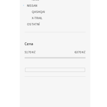
NISSAN
QASHQAI
X-TRAIL
OSTATNÍ
Cena
5170
Kč
6370
Kč