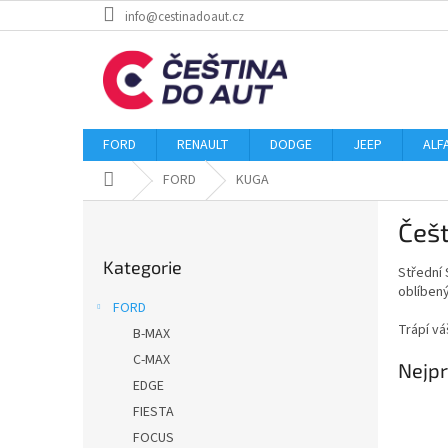
Přejít
info@cestinadoaut.cz
na
obsah
FORD
RENAULT
DODGE
JEEP
ALF
Domů
FORD
KUGA
P
Češ
o
Přeskočit
s
Kategorie
kategorie
Střední 
t
oblíben
r
FORD
a
Trápí vá
B-MAX
n
C-MAX
n
Nejpr
í
EDGE
p
FIESTA
a
FOCUS