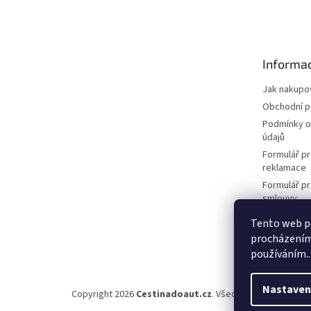
á
p
a
t
Informac
í
Jak nakupo
Obchodní 
Podmínky o
údajů
Formulář pr
reklamace
Formulář p
smlouvy
Tento web po
procházením 
používáním..
Nastaven
Copyright 2026
Cestinadoaut.cz
. Všechna práva vyhraz