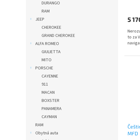
DURANGO
RAM
5 17
JEEP
CHEROKEE
Nerozu
GRAND CHEROKEE
to za 
naviga
ALFA ROMEO
GIULIETTA
MITO
PORSCHE
CAYENNE
911
MACAN
BOXSTER
PANAMERA
CAYMAN
RAM
Češti
Obytná auta
MFD