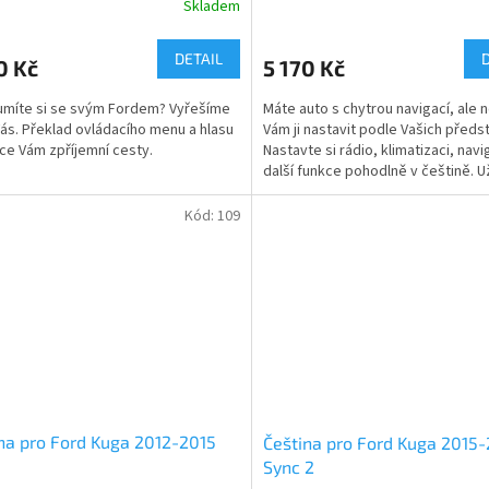
Skladem
DETAIL
0 Kč
5 170 Kč
míte si se svým Fordem? Vyřešíme
Máte auto s chytrou navigací, ale 
Vás. Překlad ovládacího menu a hlasu
Vám ji nastavit podle Vašich předs
ce Vám zpříjemní cesty.
Nastavte si rádio, klimatizaci, navi
další funkce pohodlně v češtině. U
nebudete...
Kód:
109
na pro Ford Kuga 2012-2015
Čeština pro Ford Kuga 2015-
Sync 2