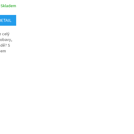
Skladem
DETAIL
e celý
 obavy,
zdě? S
hem