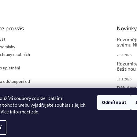
e pro vás
Novinky
vat
Rozuměj
svému N
podmínky
chrany osobních
23.3.2025
Rozumíte
o uplatnění
češtinou
31.1.2025
ro odstoupení od
Děkujeme
rok 2024
opět v r
užívá soubory cookie. Dalším
Odmítnout
tohoto webu vyjadřujete souhlas s jejich
23.12.2024
 Více informací
zde
.
í
ena.
Upravit nastavení cookies