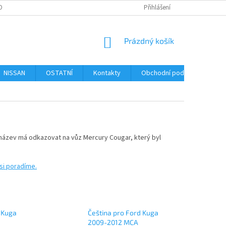
OBNÍCH ÚDAJŮ
FORMULÁŘ PRO UPLATNĚNÍ REKLAMACE
Přihlášení
FORMULÁŘ 
NÁKUPNÍ
Prázdný košík
KOŠÍK
NISSAN
OSTATNÍ
Kontakty
Obchodní podmínky
P
o název má odkazovat na vůz Mercury Cougar, který byl
si poradíme.
 Kuga
Čeština pro Ford Kuga
2009-2012 MCA