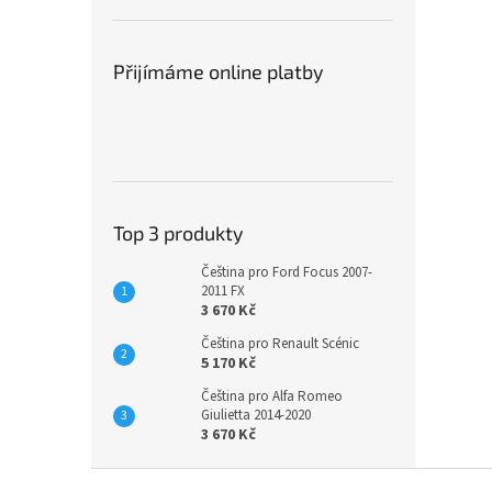
Přijímáme online platby
Top 3 produkty
Čeština pro Ford Focus 2007-
2011 FX
3 670 Kč
Čeština pro Renault Scénic
5 170 Kč
Čeština pro Alfa Romeo
Giulietta 2014-2020
3 670 Kč
Z