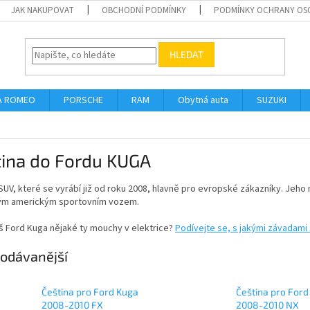
JAK NAKUPOVAT
OBCHODNÍ PODMÍNKY
PODMÍNKY OCHRANY OS
HLEDAT
A ROMEO
PORSCHE
RAM
Obytná auta
SUZUKI
tina do Fordu KUGA
SUV, které se vyrábí již od roku 2008, hlavně pro evropské zákazníky. Jeh
ým americkým sportovním vozem.
š Ford Kuga nějaké ty mouchy v elektrice?
Podívejte se, s jakými závadami 
odávanější
Čeština pro Ford Kuga
Čeština pro Ford
2008-2010 FX
2008-2010 NX