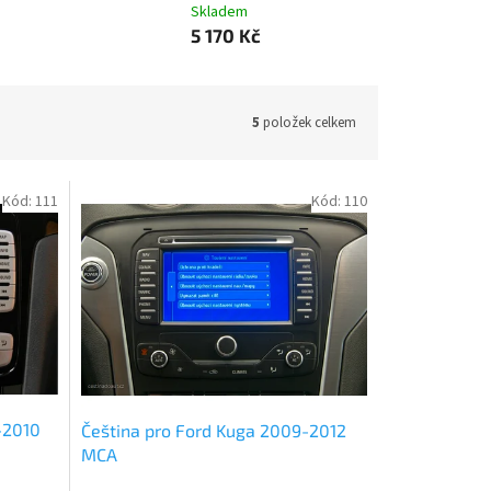
Skladem
5 170 Kč
5
položek celkem
Kód:
111
Kód:
110
-2010
Čeština pro Ford Kuga 2009-2012
MCA