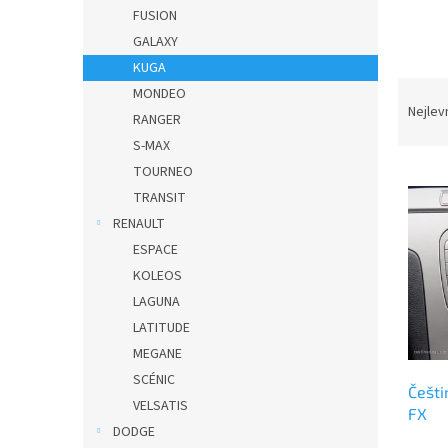
n
FUSION
e
GALAXY
l
KUGA
Ř
MONDEO
a
Nejlev
RANGER
z
S-MAX
e
TOURNEO
V
n
ý
í
TRANSIT
p
p
RENAULT
i
r
ESPACE
s
o
KOLEOS
p
d
LAGUNA
r
u
o
LATITUDE
k
d
t
MEGANE
u
ů
SCÉNIC
Češti
k
VELSATIS
FX
t
DODGE
ů