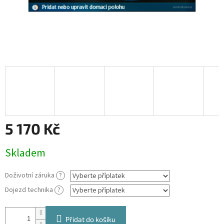
5 170 Kč
Měrná
Skladem
cena:
Doživotní záruka
?
Dojezd technika
?
Přidat do košíku