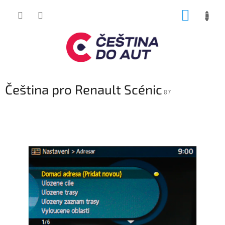
Přejít
NÁKUP
na
obsah
KOŠÍK
Čeština pro Renault Scénic
87