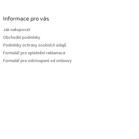
á
p
a
Informace pro vás
t
Jak nakupovat
í
Obchodní podmínky
Podmínky ochrany osobních údajů
Formulář pro uplatnění reklamace
Formulář pro odstoupení od smlouvy