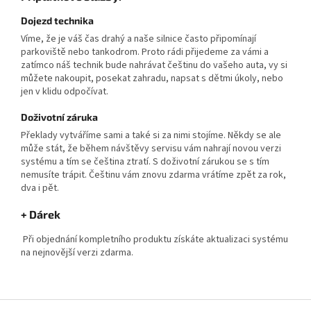
Dojezd technika
Víme, že je váš čas drahý a naše silnice často připomínají
parkoviště nebo tankodrom. Proto rádi přijedeme za vámi a
zatímco náš technik bude nahrávat češtinu do vašeho auta, vy si
můžete nakoupit, posekat zahradu, napsat s dětmi úkoly, nebo
jen v klidu odpočívat.
Doživotní záruka
Překlady vytváříme sami a také si za nimi stojíme. Někdy se ale
může stát, že během návštěvy servisu vám nahrají novou verzi
systému a tím se čeština ztratí. S doživotní zárukou se s tím
nemusíte trápit. Češtinu vám znovu zdarma vrátíme zpět za rok,
dva i pět.
+ Dárek
Při objednání kompletního produktu získáte aktualizaci systému
na nejnovější verzi zdarma.
Z