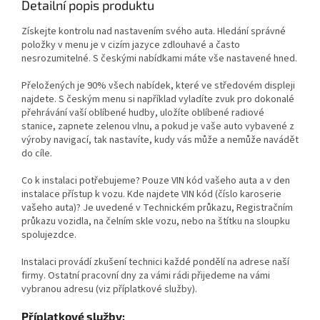
Detailní popis produktu
Získejte kontrolu nad nastavením svého auta. Hledání správné
položky v menu je v cizím jazyce zdlouhavé a často
nesrozumitelné. S českými nabídkami máte vše nastavené hned.
Přeložených je 90% všech nabídek, které ve středovém displeji
najdete. S českým menu si například vyladíte zvuk pro dokonalé
přehrávání vaší oblíbené hudby, uložíte oblíbené radiové
stanice, zapnete zelenou vlnu, a pokud je vaše auto vybavené z
výroby navigací, tak nastavíte, kudy vás může a nemůže navádět
do cíle.
Co k instalaci potřebujeme? Pouze VIN kód vašeho auta a v den
instalace přístup k vozu. Kde najdete VIN kód (číslo karoserie
vašeho auta)? Je uvedené v Technickém průkazu, Registračním
průkazu vozidla, na čelním skle vozu, nebo na štítku na sloupku
spolujezdce.
Instalaci provádí zkušení technici každé pondělí na adrese naší
firmy. Ostatní pracovní dny za vámi rádi přijedeme na vámi
vybranou adresu (viz příplatkové služby).
Příplatkové služby: