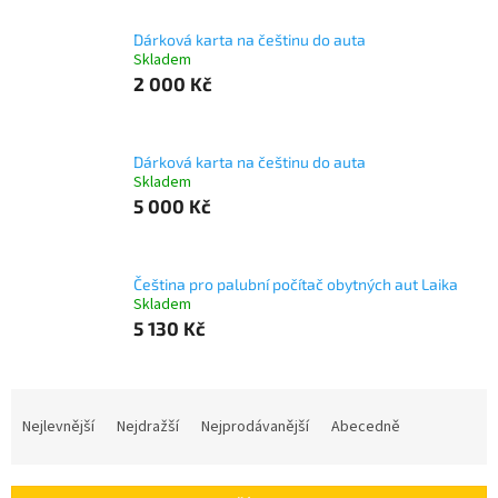
Dárková karta na češtinu do auta
Skladem
2 000 Kč
Dárková karta na češtinu do auta
Skladem
5 000 Kč
Čeština pro palubní počítač obytných aut Laika
Skladem
5 130 Kč
Ř
a
Nejlevnější
Nejdražší
Nejprodávanější
Abecedně
z
e