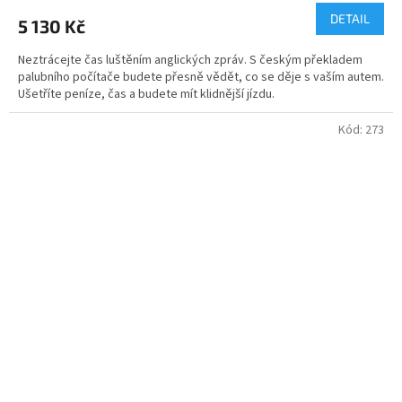
DETAIL
5 130 Kč
Neztrácejte čas luštěním anglických zpráv. S českým překladem
palubního počítače budete přesně vědět, co se děje s vaším autem.
Ušetříte peníze, čas a budete mít klidnější jízdu.
Kód:
273