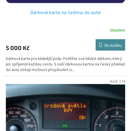
Dárková karta na češtinu do auta
Skladem
Do košíku
5 000 Kč
Dárková karta pro klidnější jízdu. Potěšte své blízké dárkem, který
jim zpříjemní každou cestu. S naší dárkovou kartou na český překlad
do auta získají možnost přizpůsobit si...
Kód:
274