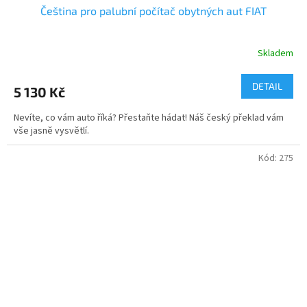
Čeština pro palubní počítač obytných aut FIAT
Skladem
DETAIL
5 130 Kč
Nevíte, co vám auto říká? Přestaňte hádat! Náš český překlad vám
vše jasně vysvětlí.
Kód:
275