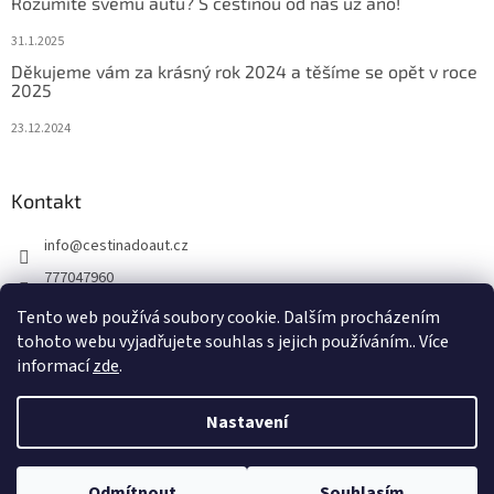
Rozumíte svému autu? S češtinou od nás už ano!
31.1.2025
Děkujeme vám za krásný rok 2024 a těšíme se opět v roce
2025
23.12.2024
Kontakt
info
@
cestinadoaut.cz
777047960
777047960
Tento web používá soubory cookie. Dalším procházením
tohoto webu vyjadřujete souhlas s jejich používáním.. Více
informací
zde
.
Vytvořil Shoptet
Nastavení
Copyright 2026
Cestinadoaut.cz
. Všechna práva vyhrazena.
Odmítnout
Souhlasím
Upravit nastavení cookies