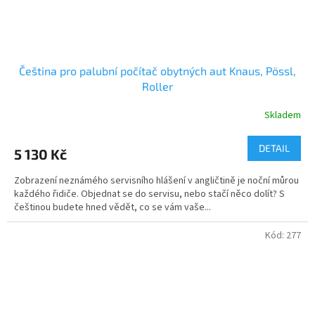
Čeština pro palubní počítač obytných aut Knaus, Pössl,
Roller
Skladem
DETAIL
5 130 Kč
Zobrazení neznámého servisního hlášení v angličtině je noční můrou
každého řidiče. Objednat se do servisu, nebo stačí něco dolít? S
češtinou budete hned vědět, co se vám vaše...
Kód:
277