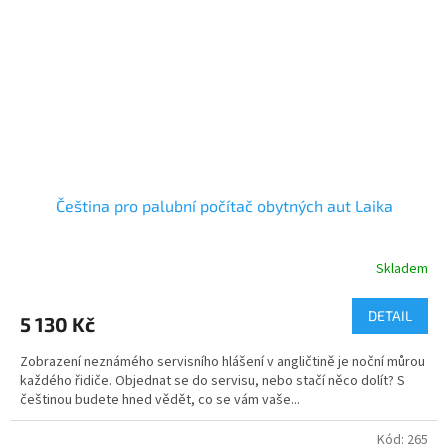
Čeština pro palubní počítač obytných aut Laika
Skladem
DETAIL
5 130 Kč
Zobrazení neznámého servisního hlášení v angličtině je noční můrou
každého řidiče. Objednat se do servisu, nebo stačí něco dolít? S
češtinou budete hned vědět, co se vám vaše...
Kód:
265