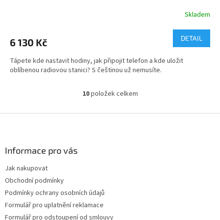
Skladem
DETAIL
6 130 Kč
Tápete kde nastavit hodiny, jak připojit telefon a kde uložit
oblíbenou radiovou stanici? S češtinou už nemusíte.
10
položek celkem
O
v
l
Z
á
á
d
p
a
a
Informace pro vás
c
t
í
Jak nakupovat
í
p
Obchodní podmínky
r
v
Podmínky ochrany osobních údajů
k
Formulář pro uplatnění reklamace
y
Formulář pro odstoupení od smlouvy
v