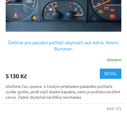
Čeština pro palubní počítač obytných aut Adria, Ahorn,
Bürstner,
Skladem
DETAIL
5 130 Kč
Ušetřete čas i peníze. S českým překladem palubního počítače
rychle zjistíte, jestli stačí doplnit kapalinu, nebo je potřeba navštívit
servis. Žádné zbytečné návštěvy mechanika.
Kód:
272