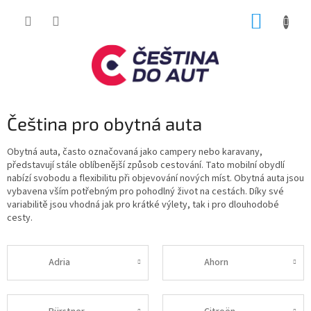
Přejít
NÁKUP
na
obsah
KOŠÍK
Čeština pro obytná auta
Obytná auta, často označovaná jako campery nebo karavany,
představují stále oblíbenější způsob cestování. Tato mobilní obydlí
nabízí svobodu a flexibilitu při objevování nových míst. Obytná auta jsou
vybavena vším potřebným pro pohodlný život na cestách. Díky své
variabilitě jsou vhodná jak pro krátké výlety, tak i pro dlouhodobé
cesty.
Adria
Ahorn