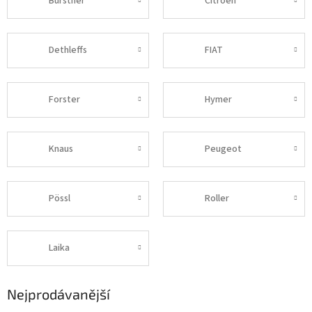
Bürstner
Citroën
Dethleffs
FIAT
Forster
Hymer
Knaus
Peugeot
Pössl
Roller
Laika
Nejprodávanější