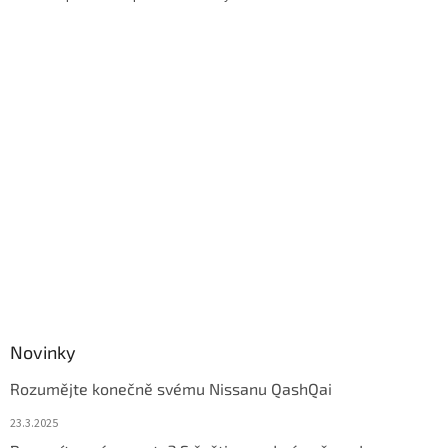
ý
p
i
s
u
Novinky
Rozumějte konečně svému Nissanu QashQai
23.3.2025