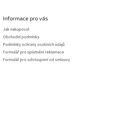
á
á
d
p
a
a
Informace pro vás
c
t
í
Jak nakupovat
í
p
Obchodní podmínky
r
v
Podmínky ochrany osobních údajů
k
Formulář pro uplatnění reklamace
y
Formulář pro odstoupení od smlouvy
v
ý
p
i
s
u