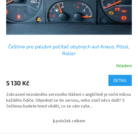
u
k
t
ů
Čeština pro palubní počítač obytných aut Knaus, Pössl,
Roller
Skladem
DETAIL
5 130 Kč
Zobrazení neznámého servisního hlášení v angličtině je noční můrou
každého řidiče. Objednat se do servisu, nebo stačí něco dolít? S
češtinou budete hned vědět, co se vám vaše...
1
položek celkem
O
v
l
Z