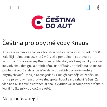
Přejít
NÁKUP
na
obsah
KOŠÍK
Čeština pro obytné vozy Knaus
Knaus
je německá značka s bohatou historií sahající až do roku 1960.
Založil ji Helmut Knaus, který měl vizi o pohodlném cestování a
svobodě. První karavany Knaus se rychle staly oblíbenými díky svému
inovativnímu designu a praktickému uspořádání. Společnost Knaus se
postupně rozrůstala a rozšiřovala svou nabídku o nové modely
obytných vozů. Dnes je Knaus jednou z nejvýznamnějších značek na
trhu a je synonymem pro kvalitu, spolehlivost a inovativní řešení. Za
více než 60 let své existence si Knaus vybudoval silnou pozici a získal si
loajální zákazníky po celém světě.
Nejprodávanější