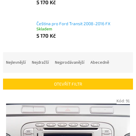
5 170 Kč
Čeština pro Ford Transit 2008-2016 FX
Skladem
5 170 Kč
Ř
a
Nejlevnější
Nejdražší
Nejprodávanější
Abecedně
z
e
n
OTEVŘÍT FILTR
í
p
V
Kód:
91
r
ý
o
p
d
i
u
s
k
p
t