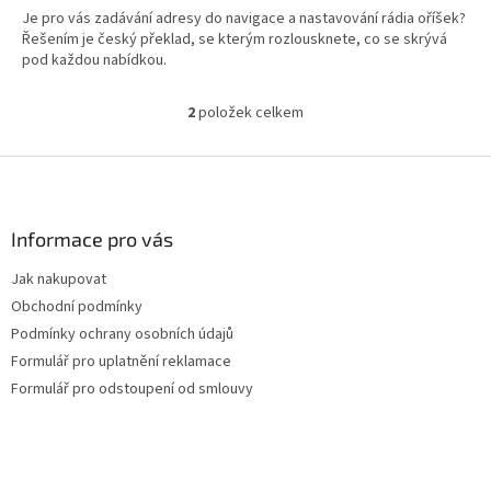
Je pro vás zadávání adresy do navigace a nastavování rádia oříšek?
Řešením je český překlad, se kterým rozlousknete, co se skrývá
pod každou nabídkou.
2
položek celkem
O
v
l
Z
á
á
d
p
a
a
Informace pro vás
c
t
í
Jak nakupovat
í
p
Obchodní podmínky
r
v
Podmínky ochrany osobních údajů
k
Formulář pro uplatnění reklamace
y
Formulář pro odstoupení od smlouvy
v
ý
p
i
s