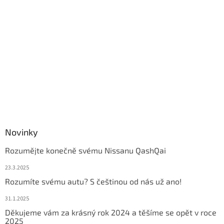
u
Novinky
Rozumějte konečně svému Nissanu QashQai
23.3.2025
Rozumíte svému autu? S češtinou od nás už ano!
31.1.2025
Děkujeme vám za krásný rok 2024 a těšíme se opět v roce
2025