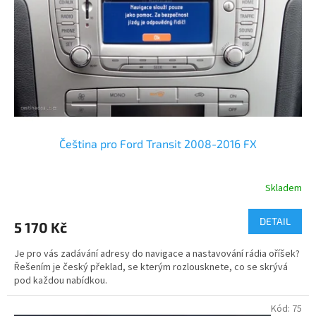
r
ů
o
d
u
k
t
ů
Čeština pro Ford Transit 2008-2016 FX
Skladem
DETAIL
5 170 Kč
Je pro vás zadávání adresy do navigace a nastavování rádia oříšek?
Řešením je český překlad, se kterým rozlousknete, co se skrývá
pod každou nabídkou.
Kód:
75