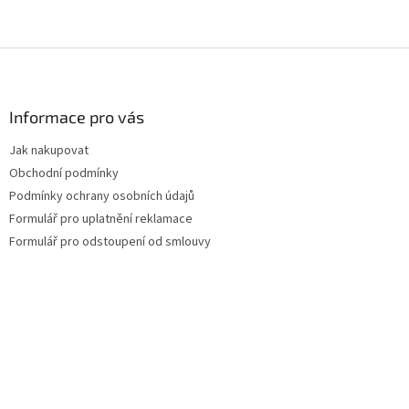
Z
á
p
a
Informace pro vás
t
Jak nakupovat
í
Obchodní podmínky
Podmínky ochrany osobních údajů
Formulář pro uplatnění reklamace
Formulář pro odstoupení od smlouvy