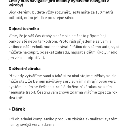
Český hlas navigace (pro modely vybavené navigací z
výroby)
Díky kterému budete vždy rozumět, jestli máte za 150 metrů
odbočit, nebo jet dále po stejné silnici.
Dojezd technika
Víme, že je váš čas drahý a naše silnice často připomínají
parkoviště nebo tankodrom. Proto rádi přijedeme za vámi a
zatímco náš technik bude nahrávat češtinu do vašeho auta, vy si
můžete nakoupit, posekat zahradu, napsat s dětmi úkoly, nebo
jen v klidu odpočívat.
Doživotní záruka
Překlady vytváříme sami a také si za nimi stojíme. Někdy se ale
může stát, že během návštěvy servisu vám nahrají novou verzi
systému a tím se čeština ztratí. S doživotní zárukou se s tím
nemusíte trápit. Češtinu vám znovu zdarma vrátíme zpět za rok,
dva i pět.
+ Dárek
Při objednání kompletního produktu získáte aktualizaci systému
na nejnovější verzi zdarma.