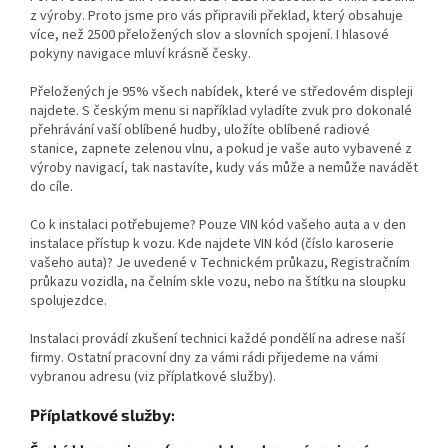
z výroby. Proto jsme pro vás připravili překlad, který obsahuje
více, než 2500 přeložených slov a slovních spojení. I hlasové
pokyny navigace mluví krásně česky.
Přeložených je 95% všech nabídek, které ve středovém displeji
najdete. S českým menu si například vyladíte zvuk pro dokonalé
přehrávání vaší oblíbené hudby, uložíte oblíbené radiové
stanice, zapnete zelenou vlnu, a pokud je vaše auto vybavené z
výroby navigací, tak nastavíte, kudy vás může a nemůže navádět
do cíle.
Co k instalaci potřebujeme? Pouze VIN kód vašeho auta a v den
instalace přístup k vozu. Kde najdete VIN kód (číslo karoserie
vašeho auta)? Je uvedené v Technickém průkazu, Registračním
průkazu vozidla, na čelním skle vozu, nebo na štítku na sloupku
spolujezdce.
Instalaci provádí zkušení technici každé pondělí na adrese naší
firmy. Ostatní pracovní dny za vámi rádi přijedeme na vámi
vybranou adresu (viz příplatkové služby).
Příplatkové služby: