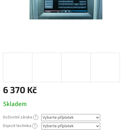
6 370 Kč
Měrná
Skladem
cena:
Doživotní záruka
?
Dojezd technika
?