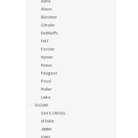
Adria
Ahorn
Bürstner
Citroën
Dethleffs
FIAT
Forster
Hymer
Knaus
Peugeot
Pössl
Roller
Laika
SUZUKI
SX4 S-CROSS
VITARA
JIMNY
IGNIS