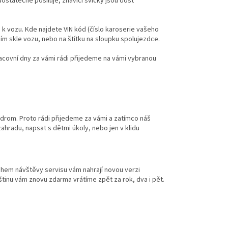
 dostatečně posiluje, žhavicí svíčky jsou dost
 k vozu. Kde najdete VIN kód (číslo karoserie vašeho
ím skle vozu, nebo na štítku na sloupku spolujezdce.
pracovní dny za vámi rádi přijedeme na vámi vybranou
odrom. Proto rádi přijedeme za vámi a zatímco náš
ahradu, napsat s dětmi úkoly, nebo jen v klidu
během návštěvy servisu vám nahrají novou verzi
eštinu vám znovu zdarma vrátíme zpět za rok, dva i pět.