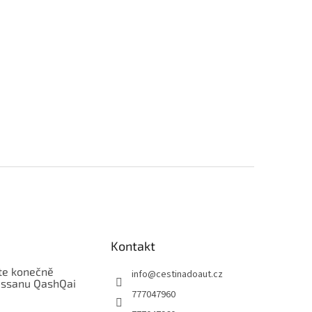
Kontakt
te konečně
info
@
cestinadoaut.cz
issanu QashQai
777047960