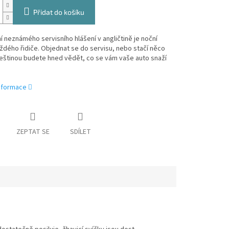
Přidat do košíku
 neznámého servisního hlášení v angličtině je noční
dého řidiče. Objednat se do servisu, nebo stačí něco
češtinou budete hned vědět, co se vám vaše auto snaží
informace
ZEPTAT SE
SDÍLET