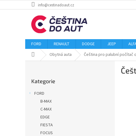
Přejít
info@cestinadoaut.cz
na
obsah
FORD
RENAULT
DODGE
JEEP
ALF
Domů
Obytná auta
Čeština pro palubní počítač
P
Češt
o
Přeskočit
s
Kategorie
kategorie
t
r
FORD
a
B-MAX
n
C-MAX
n
í
EDGE
p
FIESTA
a
FOCUS