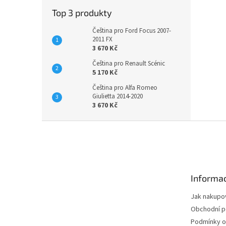
Top 3 produkty
Čeština pro Ford Focus 2007-
2011 FX
3 670 Kč
Čeština pro Renault Scénic
5 170 Kč
Čeština pro Alfa Romeo
Giulietta 2014-2020
3 670 Kč
Z
á
p
a
t
Informac
í
Jak nakupo
Obchodní 
Podmínky o