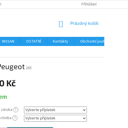
OBNÍCH ÚDAJŮ
FORMULÁŘ PRO UPLATNĚNÍ REKLAMACE
Přihlášení
FORMULÁŘ 
NÁKUPNÍ
Prázdný košík
KOŠÍK
NISSAN
OSTATNÍ
Kontakty
Obchodní podmínky
P
 Peugeot
265
0 Kč
dem
í záruka
?
echnika
?