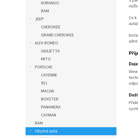
S pal
DURANGO
nažh
RAM
Co k
JEEP
auta
CHEROKEE
GRAND CHEROKEE
Insta
adres
ALFA ROMEO
GIULIETTA
Pří
MITO
Doje
PORSCHE
Víme
CAYENNE
tech
911
odpo
MACAN
Doži
BOXSTER
Přek
PANAMERA
systé
CAYMAN
RAM
Obytná auta