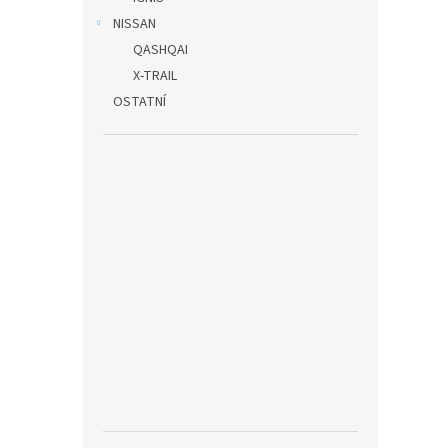
NISSAN
QASHQAI
X-TRAIL
OSTATNÍ