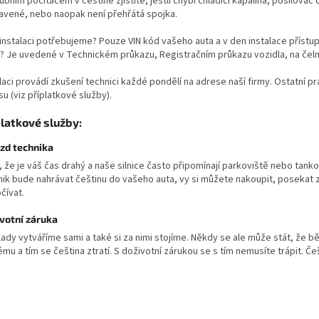
ubním počítačem v češtině zjistíte, jestli chybí chladicí kapalina, posilovač
avené, nebo naopak není přehřátá spojka.
 instalaci potřebujeme? Pouze VIN kód vašeho auta a v den instalace přístup
)? Je uvedené v Technickém průkazu, Registračním průkazu vozidla, na čeln
laci provádí zkušení technici každé pondělí na adrese naší firmy. Ostatní 
u (viz příplatkové služby).
platkové služby:
zd technika
, že je váš čas drahý a naše silnice často připomínají parkoviště nebo tank
nik bude nahrávat češtinu do vašeho auta, vy si můžete nakoupit, posekat z
čívat.
votní záruka
lady vytváříme sami a také si za nimi stojíme. Někdy se ale může stát, že 
mu a tím se čeština ztratí. S doživotní zárukou se s tím nemusíte trápit. Č