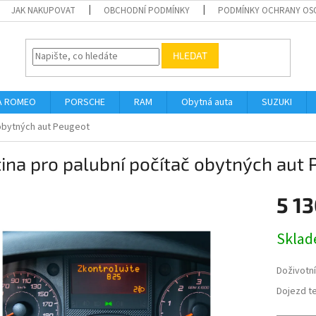
JAK NAKUPOVAT
OBCHODNÍ PODMÍNKY
PODMÍNKY OCHRANY OS
HLEDAT
A ROMEO
PORSCHE
RAM
Obytná auta
SUZUKI
 obytných aut Peugeot
ina pro palubní počítač obytných aut
5 13
Měrná
Skla
cena:
Doživotn
Dojezd t