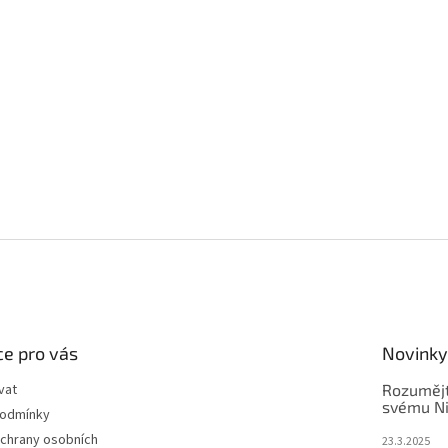
e pro vás
Novinky
vat
Rozuměj
svému N
podmínky
chrany osobních
23.3.2025