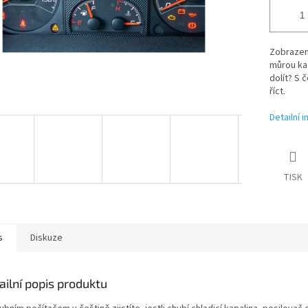
Zobrazení
můrou kaž
dolít? S 
říct.
Detailní 
TISK
s
Diskuze
ailní popis produktu