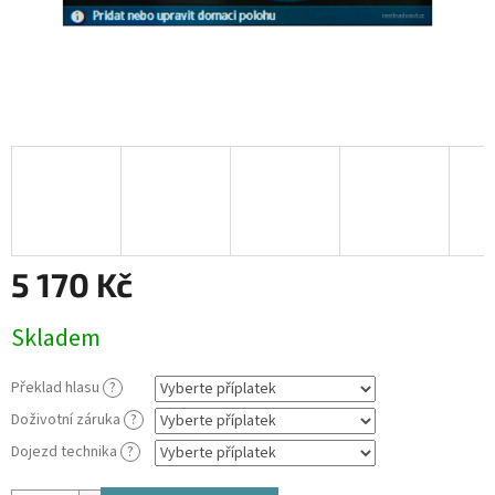
5 170 Kč
Měrná
Skladem
cena:
Překlad hlasu
?
Doživotní záruka
?
Dojezd technika
?