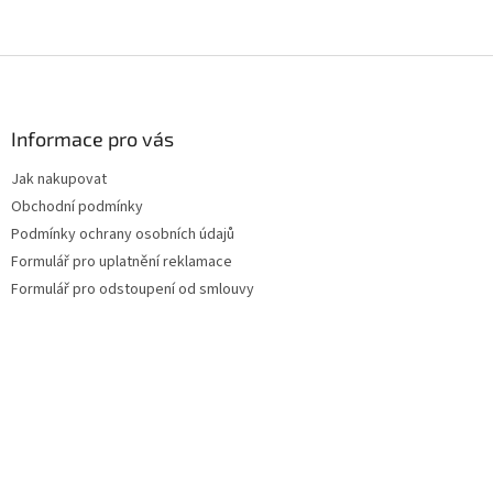
Z
á
p
a
Informace pro vás
t
Jak nakupovat
í
Obchodní podmínky
Podmínky ochrany osobních údajů
Formulář pro uplatnění reklamace
Formulář pro odstoupení od smlouvy