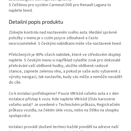
S češtinou pro systém Carminat DVD pro Renault Laguna to
najdete hned.
Detailní popis produktu
Získejte kontrolu nad nastavením svého auta. Hledání správné
položky v menu je v cizím jazyce zdlouhavé a často
nesrozumitelné. S českými nabídkami máte vše nastavené hned.
Přeložených je 90% všech nabídek, které ve středovém displeji
najdete. S českým menu si například vyladíte zvuk pro dokonalé
přehrávání vaší oblíbené hudby, uložíte oblíbené radiové
stanice, zapnete zelenou vlnu, a pokud je vaše auto vybavené z
výroby navigací, tak nastavíte, kudy vás může a nemůže navádět
do cíle.
Co k instalaci potřebujeme? Pouze VIN kód vašeho auta a v den
instalace přístup k vozu. Kde najdete VIN kód (číslo karoserie
vašeho auta)? Je uvedené v Technickém průkazu, Registračním
průkazu vozidla, na čelním skle vozu, nebo na štítku na sloupku
spolujezdce.
Instalaci provádí zkušení technici každé pondělí na adrese naší