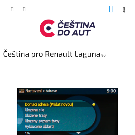
Přejít
NÁKUP
na
obsah
KOŠÍK
Čeština pro Renault Laguna
86