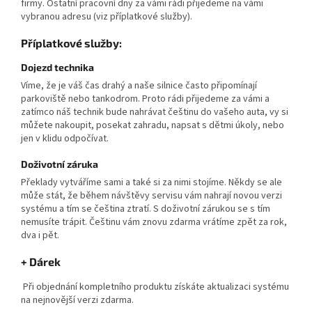
firmy. Ostatní pracovní dny za vámi rádi přijedeme na vámi
vybranou adresu (viz příplatkové služby).
Příplatkové služby:
Dojezd technika
Víme, že je váš čas drahý a naše silnice často připomínají
parkoviště nebo tankodrom. Proto rádi přijedeme za vámi a
zatímco náš technik bude nahrávat češtinu do vašeho auta, vy si
můžete nakoupit, posekat zahradu, napsat s dětmi úkoly, nebo
jen v klidu odpočívat.
Doživotní záruka
Překlady vytváříme sami a také si za nimi stojíme. Někdy se ale
může stát, že během návštěvy servisu vám nahrají novou verzi
systému a tím se čeština ztratí. S doživotní zárukou se s tím
nemusíte trápit. Češtinu vám znovu zdarma vrátíme zpět za rok,
dva i pět.
+ Dárek
Při objednání kompletního produktu získáte aktualizaci systému
na nejnovější verzi zdarma.