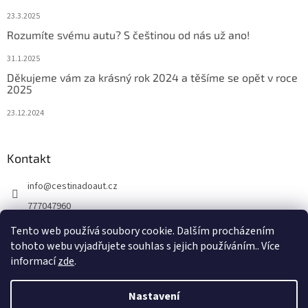
23.3.2025
Rozumíte svému autu? S češtinou od nás už ano!
31.1.2025
Děkujeme vám za krásný rok 2024 a těšíme se opět v roce
2025
23.12.2024
Kontakt
info
@
cestinadoaut.cz
777047960
777047960
Tento web používá soubory cookie. Dalším procházením
tohoto webu vyjadřujete souhlas s jejich používáním.. Více
informací
zde
.
Vytvořil Shoptet
Nastavení