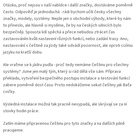
Otázku, proč nejsou v naší nabídce i další značky, dostáváme poměrně
často. Odpověď je jednoduchá - rádi bychom učili česky všechny
značky, modely, systémy. Nejde jen o obchodní výhody, které by nám
to přineslo, ale hlavně si myslíme, že by na českých silnicích bylo
bezpečněji. Spousta lidí spěchá a přece nebudou ztrácet čas
zastavováním kvůli nastavení různých funkcí, nebo zadání trasy. Ano,
nastavování v češtině za jízdy také odvádí pozornost, ale oproti cizímu
jazyku na kratší dobu.
Ale vraťme se k jádru pudla - proč tedy nemáme češtinu pro všechny
systémy? Jsme jen malý tým, který si rád dělá vše sám. Příprava
překladu, vytvoření bezpečného postupu instalace a testování funkcí
zabere poměrně dost času. Proto nedokážeme sekat češtiny jak Baťa
cvičky.
Výsledná instalace možná tak pracně nevypadá, ale skrývají se za ní
stovky hodin práce.
Zatím máme připravenou češtinu pro tyto značky a na dalších pilně
pracujeme: