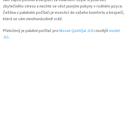
zbytečného stresu a nechte se vést jasnými pokyny v rodném jazyce.
Čeština v palubním počítači je investicí do vašeho komfortu a bezpečí,
která se vám mnohonásobně vrátí.
Přeložený je palubní počítač pro
Nissan QashQai J10
i novější
model
J11
.