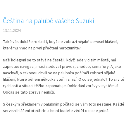
Čeština na palubě vašeho Suzuki
13.11.2024
Také vás dokáže rozladit, když se zobrazí nějaké servisní hlášení,
kterému hned na první přečtení nerozumíte?
Naší kolegyni se to stává nejčastěji, když jede v cizím městě, má
zapnutou navigaci, musí sledovat provoz, chodce, semafory. A jako
naschvál, v takovou chvíli se na palubním počítači zobrazí nějaké
hlášení, které během několika vteřin zmizí. O co se jednalo? To si v té
rychlosti a situaci těžko zapamatuje. Dohledání zprávy v systému?
Občas se tato zpráva neuloží.
S českým překladem v palubním počítači se vám toto nestane. Každé
servisní hlášení přečtete a hned budete vědět o co se jedná.