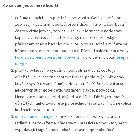
Co se vám ještě může hodit?
čeština do palubního počítače - servisní hlášení se většinou
zobrazují v palubním počítači před řidičem. Tato hlášení bývají
často v cizím jazyce, zobrazují se jak informace o nedostatku
kapaliny v ostřikovačích, tak závady na motoru. S českým
překladem hned a bez slovníku víte, o co se jedná a můžete se
během pár vteřin rozhodnout co dál. Překlad nabízíme pro vozy
Ford s palubním počítačem Convers+
a pro většinu vozů
Jeep
a
Dodge
.
překlad ovládacího systému - pohodlí na dlouhé cestě je
důležité. Jak si snadno nastavit funkce podle svých představ,
když je systém v angličtině, nebo v němčině? Bez slovníku se u
některých aut neobejdete. Nastavení trakce, podvozku,
klimatizace, rádia, světel, okýnek a dalších důležitých i méně
důležitých funkcí zvládnete po překladu levou zadní i po několika
hodinách za volantem.
oprava rádia / navigace
- několik hodin na cestě s rozbitým
rádiem si nedokážeme představit. Chrastící reproduktor, nebo
vypadávající signál rádia dokáže otrávit nejednoho řidiče a