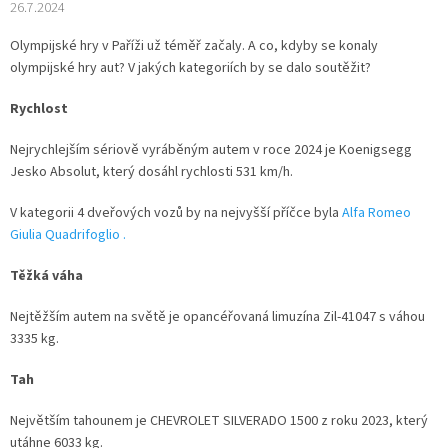
26.7.2024
Olympijské hry v Paříži už téměř začaly. A co, kdyby se konaly
olympijské hry aut? V jakých kategoriích by se dalo soutěžit?
Rychlost
Nejrychlejším sériově vyráběným autem v roce 2024 je Koenigsegg
Jesko Absolut, který dosáhl rychlosti 531 km/h.
V kategorii 4 dveřových vozů by na nejvyšší příčce byla
Alfa Romeo
Giulia Quadrifoglio
.
Těžká váha
Nejtěžším autem na světě je opancéřovaná limuzína Zil-41047 s váhou
3335 kg.
Tah
Největším tahounem je CHEVROLET SILVERADO 1500 z roku 2023, který
utáhne 6033 kg.