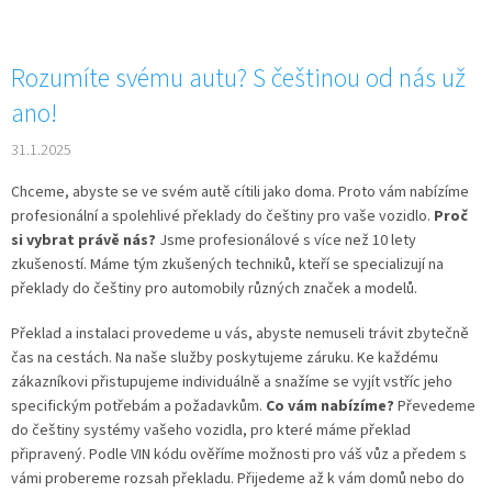
Rozumíte svému autu? S češtinou od nás už
ano!
31.1.2025
Chceme, abyste se ve svém autě cítili jako doma. Proto vám nabízíme
profesionální a spolehlivé překlady do češtiny pro vaše vozidlo.
Proč
si vybrat právě nás?
Jsme profesionálové s více než 10 lety
zkušeností. Máme tým zkušených techniků, kteří se specializují na
překlady do češtiny pro automobily různých značek a modelů.
Překlad a instalaci provedeme u vás, abyste nemuseli trávit zbytečně
čas na cestách. Na naše služby poskytujeme záruku. Ke každému
zákazníkovi přistupujeme individuálně a snažíme se vyjít vstříc jeho
specifickým potřebám a požadavkům.
Co vám nabízíme?
Převedeme
do češtiny systémy vašeho vozidla, pro které máme překlad
připravený. Podle VIN kódu ověříme možnosti pro váš vůz a předem s
vámi probereme rozsah překladu. Přijedeme až k vám domů nebo do