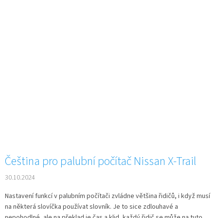
Čeština pro palubní počítač Nissan X-Trail
30.10.2024
Nastavení funkcí v palubním počítači zvládne většina řidičů, i když musí
na některá slovíčka používat slovník. Je to sice zdlouhavé a
nepohodlné, ale na překlad je čas a klid, každý řidič se může na tuto