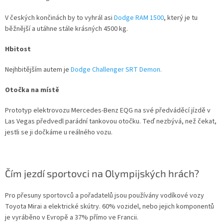
V českých končinách by to vyhrál asi
Dodge RAM 1500
, který je tu
běžnější a utáhne stále krásných 4500 kg.
Hbitost
Nejhbitějším autem je
Dodge Challenger SRT Demon.
Otočka na místě
Prototyp elektrovozu Mercedes-Benz EQG na své předváděcí jízdě v
Las Vegas předvedl parádní tankovou otočku. Teď nezbývá, než čekat,
jestli se ji dočkáme u reálného vozu.
Čím jezdí sportovci na Olympijských hrách?
Pro přesuny sportovců a pořadatelů jsou používány vodíkové vozy
Toyota Mirai a elektrické skútry. 60% vozidel, nebo jejich komponentů
je vyráběno v Evropě a 37% přímo ve Francii.