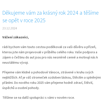
Děkujeme vám za krásný rok 2024 a těšíme
se opět v roce 2025
23.12.2024
Vážení zákazníci,
rádi bychom vám touto cestou poděkovali za vaši důvěru a přízeň,
kterou jste nám projevovali v průběhu celého roku. Vaše podpora a
zájem o češtinu do aut jsou pro nás nesmírně cenné a motivují nás k
neustálému vývoji.
Přejeme vám klidné a pohodové Vánoce, strávené v kruhu svých
nejbližších. Ať je váš stromeček ozdoben láskou, štěstím a splněnými
přáními. Do nového roku 2025 vám přejeme hodně zdraví, štěstí,
úspěchů a osobní pohody.
Těšíme se na další spolupráci s vámi v novém roce.