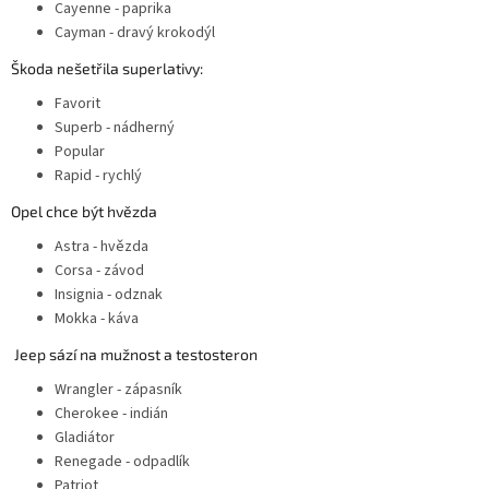
Cayenne - paprika
Cayman - dravý krokodýl
Škoda nešetřila superlativy:
Favorit
Superb - nádherný
Popular
Rapid - rychlý
Opel chce být hvězda
Astra - hvězda
Corsa - závod
Insignia - odznak
Mokka - káva
Jeep sází na mužnost a testosteron
Wrangler - zápasník
Cherokee - indián
Gladiátor
Renegade - odpadlík
Patriot