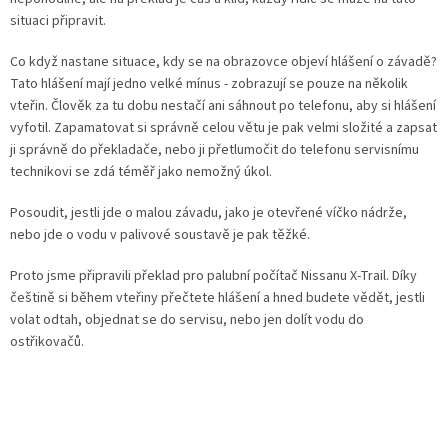
situaci připravit.
Co když nastane situace, kdy se na obrazovce objeví hlášení o závadě?
Tato hlášení mají jedno velké mínus - zobrazují se pouze na několik
vteřin. Člověk za tu dobu nestačí ani sáhnout po telefonu, aby si hlášení
vyfotil. Zapamatovat si správně celou větu je pak velmi složité a zapsat
ji správně do překladače, nebo ji přetlumočit do telefonu servisnímu
technikovi se zdá téměř jako nemožný úkol.
Posoudit, jestli jde o malou závadu, jako je otevřené víčko nádrže,
nebo jde o vodu v palivové soustavě je pak těžké.
Proto jsme připravili překlad pro palubní počítač Nissanu X-Trail. Díky
češtině si během vteřiny přečtete hlášení a hned budete vědět, jestli
volat odtah, objednat se do servisu, nebo jen dolít vodu do
ostřikovačů.