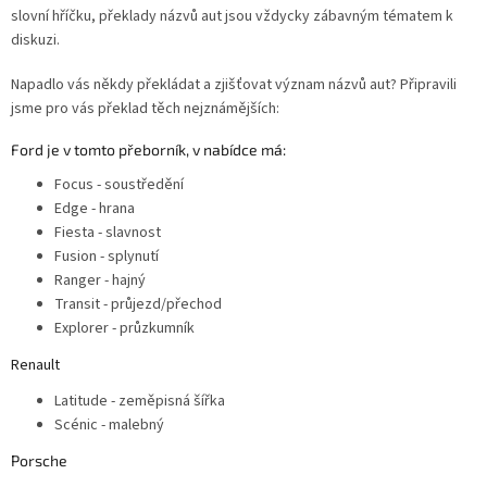
slovní hříčku,
překlady názvů aut jsou vždycky zábavným tématem k
diskuzi.
Napadlo vás někdy překládat a zjišťovat význam názvů aut? Připravili
jsme pro vás překlad těch nejznámějších:
Ford je v tomto přeborník, v nabídce má:
Focus - soustředění
Edge - hrana
Fiesta - slavnost
Fusion - splynutí
Ranger - hajný
Transit -
průjezd/přechod
Explorer - průzkumník
Renault
Latitude - zeměpisná šířka
Scénic - malebný
Porsche