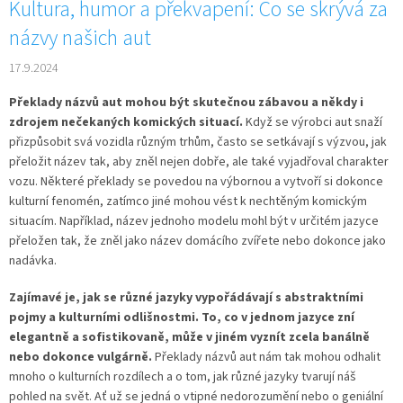
Kultura, humor a překvapení: Co se skrývá za
názvy našich aut
17.9.2024
Překlady názvů aut mohou být skutečnou zábavou a někdy i
zdrojem nečekaných komických situací.
Když se výrobci aut snaží
přizpůsobit svá vozidla různým trhům,
často se setkávají s výzvou,
jak
přeložit název tak,
aby zněl nejen dobře,
ale také vyjadřoval charakter
vozu.
Některé překlady se povedou na výbornou a vytvoří si dokonce
kulturní fenomén,
zatímco jiné mohou vést k nechtěným komickým
situacím.
Například,
název jednoho modelu mohl být v určitém jazyce
přeložen tak,
že zněl jako název domácího zvířete nebo dokonce jako
nadávka.
Zajímavé je, jak se různé jazyky vypořádávají s abstraktními
pojmy a kulturními odlišnostmi. To, co v jednom jazyce zní
elegantně a sofistikovaně, může v jiném vyznít zcela banálně
nebo dokonce vulgárně.
Překlady názvů aut nám tak mohou odhalit
mnoho o kulturních rozdílech a o tom,
jak různé jazyky tvarují náš
pohled na svět.
Ať už se jedná o vtipné nedorozumění nebo o geniální