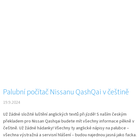
Palubní počítač Nissanu QashQai v češtině
19.9.2024
Už žádné složité luštění anglických textů při jízdě! S naším českým
překladem pro Nissan Qashqai budete mít všechny informace pěkně v
češtině. Už žádné hádanky! Všechny ty anglické nápisy na palubce –
všechna výstražná a servisní hlášení – budou najednou jasná jako facka.