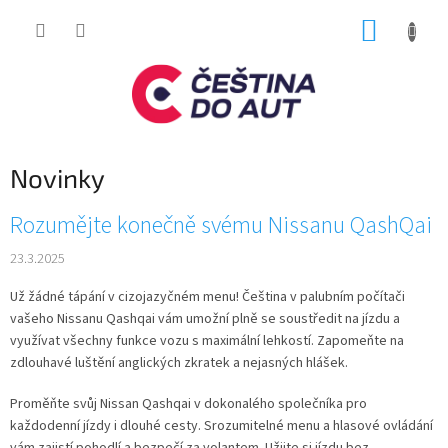
Přejít
NÁKUP
na
obsah
KOŠÍK
Novinky
V
Rozumějte konečně svému Nissanu QashQai
ý
23.3.2025
p
i
Už žádné tápání v cizojazyčném menu! Čeština v palubním počítači
s
vašeho Nissanu Qashqai vám umožní plně se soustředit na jízdu a
č
využívat všechny funkce vozu s maximální lehkostí. Zapomeňte na
l
zdlouhavé luštění anglických zkratek a nejasných hlášek.
á
n
Proměňte svůj Nissan Qashqai v dokonalého společníka pro
k
každodenní jízdy i dlouhé cesty. Srozumitelné menu a hlasové ovládání
ů
vám zajistí pohodlí a bezpečí za volantem. Užijte si jízdu bez