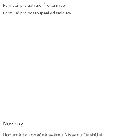
v
Formulář pro uplatnění reklamace
ý
Formulář pro odstoupení od smlouvy
p
i
s
u
Novinky
Rozumějte konečně svému Nissanu QashQai