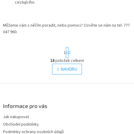
cestujícího.
Můžeme vám s něčím poradit, nebo pomoci? Ozvěte se nám na tel. 777
047 960.
S
1
2
t
r
18
položek celkem
O
á
v
NAHORU
n
l
k
á
o
v
Z
d
á
a
á
n
c
p
í
í
a
Informace pro vás
p
t
r
Jak nakupovat
í
v
Obchodní podmínky
k
y
Podmínky ochrany osobních údajů