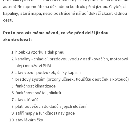
Prázdniny jsou tu a s nimi i čas dovolených. Chystáte se na dovolenou
autem? Nezapomeňte na důkladnou kontrolu před jízdou. Chybějící
kapaliny, stará mapa, nebo poztrácené nářadí dokáží zkazit klidnou
cestu.
Proto pro vás máme návod, co vše před delší jízdou
zkontrolovat:
hloubku vzorku a tlak pneu
kapaliny - chladicí, brzdovou, vodu v ostřikovačích, motorový
olej i množství PHM
stav vozu - podvozek, úniky kapalin
brzdový systém (brzdný účinek, tloušťku destiček a kotoučů)
funkčnost klimatizace
funkčnost světel, blinkrů
stav stěračů
platnost všech dokladů a jejich uložení
stáří mapy a funkčnost navigace
stav lékárničky